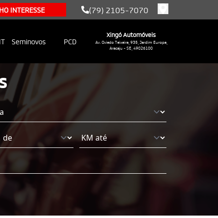
(79) 2105-7070
HO INTERESSE
Xingó Automóveis
IT
Seminovos
PCD
Av. Oviedo Teixeira, 935, Jardim Europa,
Aracaju - SE, 49026100
S