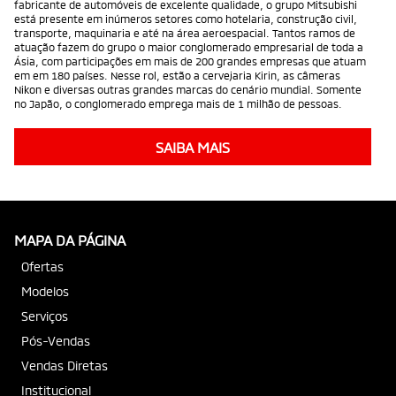
fabricante de automóveis de excelente qualidade, o grupo Mitsubishi
está presente em inúmeros setores como hotelaria, construção civil,
transporte, maquinaria e até na área aeroespacial. Tantos ramos de
atuação fazem do grupo o maior conglomerado empresarial de toda a
Ásia, com participações em mais de 200 grandes empresas que atuam
em em 180 países. Nesse rol, estão a cervejaria Kirin, as câmeras
Nikon e diversas outras grandes marcas do cenário mundial. Somente
no Japão, o conglomerado emprega mais de 1 milhão de pessoas.
SAIBA MAIS
MAPA DA PÁGINA
Ofertas
Modelos
Serviços
Pós-Vendas
Vendas Diretas
Institucional